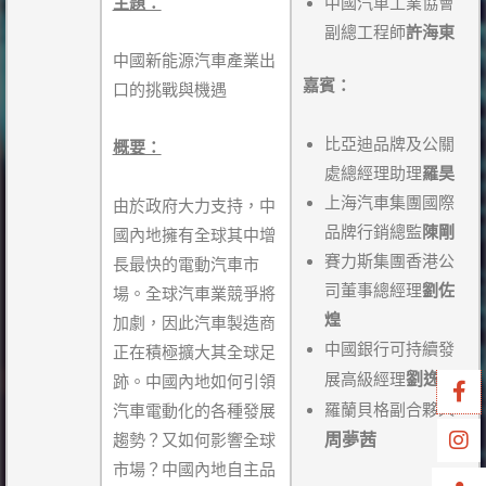
主題：
中國汽車工業協會
副總工程師
許海東
中國新能源汽車產業出
嘉賓：
口的挑戰與機遇
比亞迪品牌及公關
概要：
處總經理助理
羅昊
上海汽車集團國際
由於政府大力支持，中
品牌行銷總監
陳剛
國內地擁有全球其中增
賽力斯集團香港公
長最快的電動汽車市
司董事總經理
劉佐
場。全球汽車業競爭將
煌
加劇，因此汽車製造商
中國銀行可持續發
正在積極擴大其全球足
劉逸飛
展高級經理
跡。中國內地如何引領
羅蘭貝格副合夥人
汽車電動化的各種發展
周夢茜
趨勢？又如何影響全球
市場？中國內地自主品