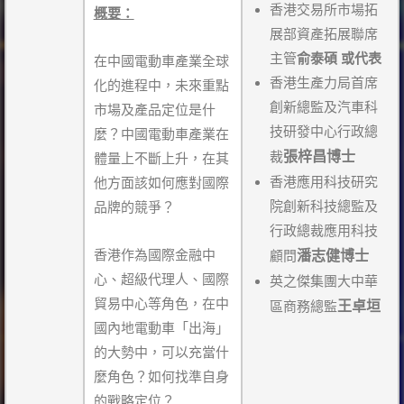
香港交易所市場拓
概要：
展部資產拓展聯席
主管
俞泰碩
或代表
在中國電動車產業全球
香港生產力局首席
化的進程中，未來重點
創新總監及汽車科
市場及產品定位是什
技研發中心行政總
麼？中國電動車產業在
張梓昌博士
裁
體量上不斷上升，在其
香港應用科技研究
他方面該如何應對國際
院創新科技總監及
品牌的競爭？
行政總裁應用科技
潘志健博士
香港作為國際金融中
顧問
心、超級代理人、國際
英之傑集團大中華
貿易中心等角色，在中
王卓垣
區商務總監
國內地電動車「出海」
的大勢中，可以充當什
麼角色？如何找準自身
的戰略定位？