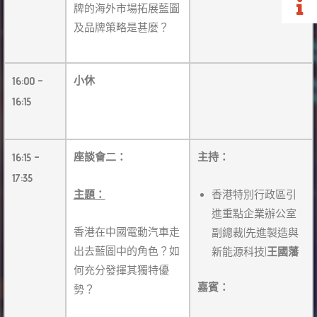
牌的海外市場拓展藍圖
及品牌策略是甚麼？
16:00 –
小休
16:15
16:15 –
座談會二：
主持：
17:35
主題：
香港特別行政區引
進重點企業辦公室
香港在中國電動汽車走
副總裁(先進製造與
出去藍圖中的角色？如
新能源科技)
王國藩
何充分發揮其獨特優
嘉賓：
勢？